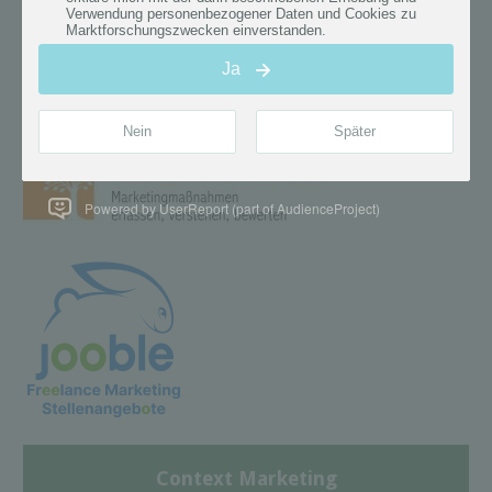
Powered by UserReport (part of AudienceProject)
Context Marketing