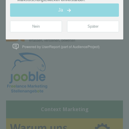
Powered by UserReport (part of AudienceProject)
Context Marketing