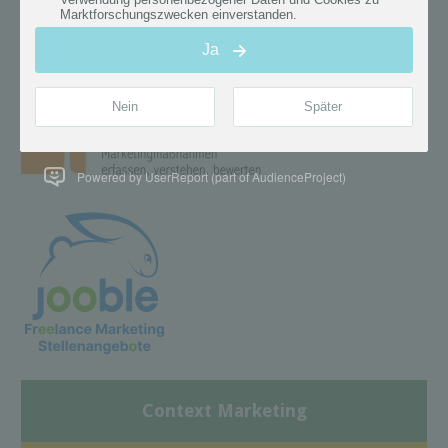
Powered by UserReport (part of AudienceProject)
Context Marketing