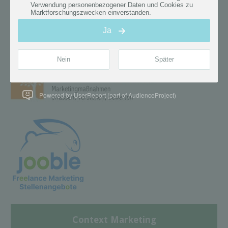
Powered by UserReport (part of AudienceProject)
Context Marketing