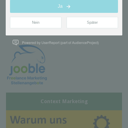
Powered by UserReport (part of AudienceProject)
Context Marketing