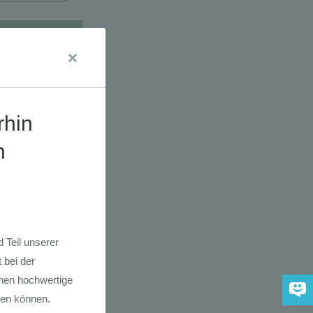
udien
dkarte der
 2030