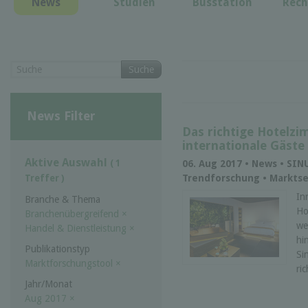
News
Studien
Busstation
Rech
Suche
News Filter
Das richtige Hotelzi
internationale Gäste
Aktive Auswahl
( 1
06. Aug 2017 • News • SIN
Trendforschung • Markts
Treffer )
In
Branche & Thema
Ho
Branchenübergreifend
×
we
Handel & Dienstleistung
×
hi
Publikationstyp
Si
Marktforschungstool
×
ri
Jahr/Monat
Aug 2017
×