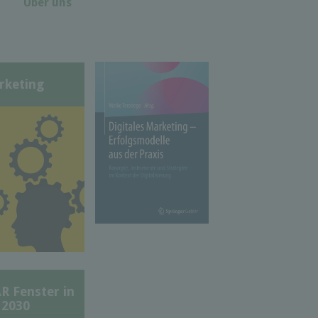
Über uns
rketing
Fenster in
 2030