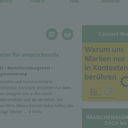
erche
Events
Jobs
Anbieter
Context Ma
mmer für anspruchsvolle
US • Marktforschungstool •
egmentierung
novative und nutzerorientierte
telzimmer-Konzepte entstehen nur dann,
nn Designer sich in ihre Gäste
neinversetzen und sie verstehen. Die
nus-Meta-Milieus können dabei helfen, das
chtige Zimmer ...
mehr
BRANCHENRADAR 
DACH bis