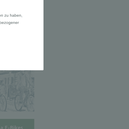
adfahrer-
gie
a E-Bikes