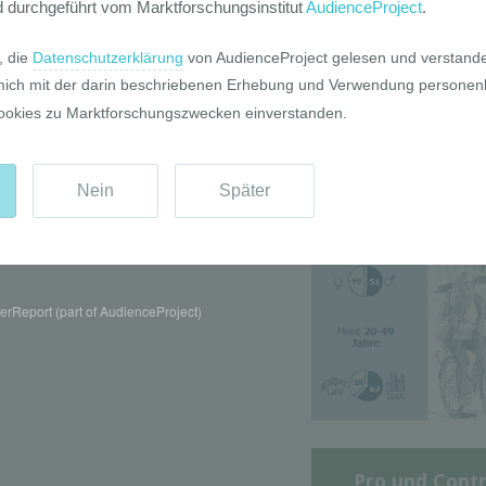
Die GIM Fahrr
Typolo
rReport (part of AudienceProject)
Pro und Contr