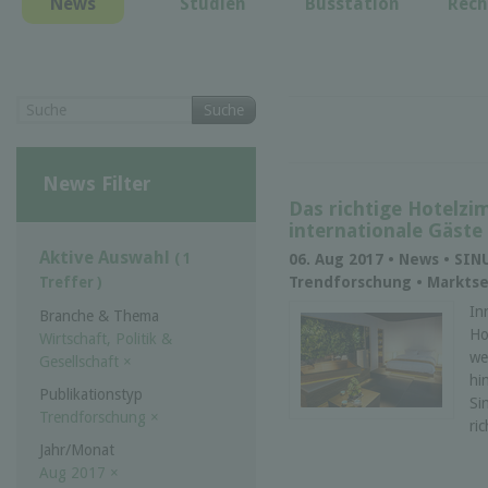
News
Studien
Busstation
Rech
Suche
News Filter
Das richtige Hotelzi
internationale Gäste
Aktive Auswahl
( 1
06. Aug 2017 • News • SIN
Trendforschung • Markts
Treffer )
In
Branche & Thema
Ho
Wirtschaft, Politik &
we
Gesellschaft
×
hi
Publikationstyp
Si
Trendforschung
×
ri
Jahr/Monat
Aug 2017
×