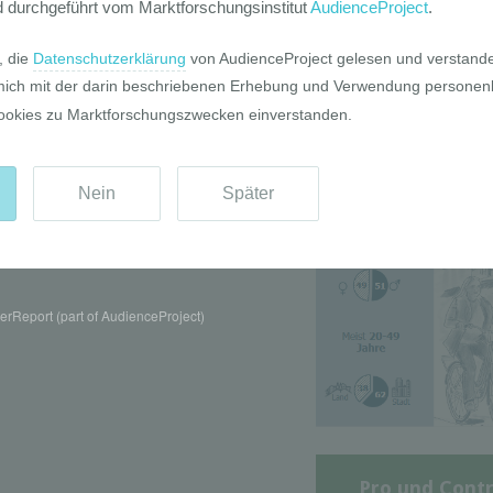
Die GIM Fahrr
Typolo
rReport (part of AudienceProject)
Pro und Contr