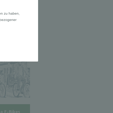
adfahrer-
gie
a E-Bikes