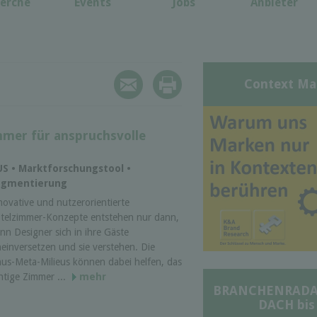
erche
Events
Jobs
Anbieter
Context Ma
mmer für anspruchsvolle
US • Marktforschungstool •
egmentierung
novative und nutzerorientierte
telzimmer-Konzepte entstehen nur dann,
nn Designer sich in ihre Gäste
neinversetzen und sie verstehen. Die
nus-Meta-Milieus können dabei helfen, das
chtige Zimmer ...
mehr
BRANCHENRADAR 
DACH bis