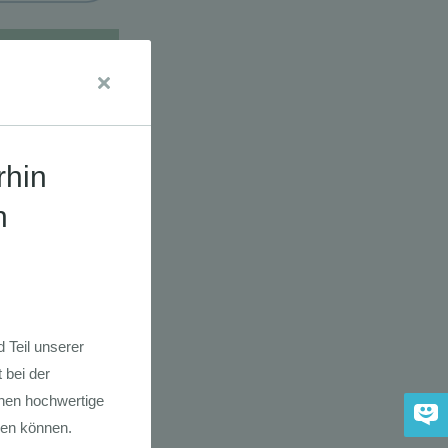
udien
dkarte der
 2030