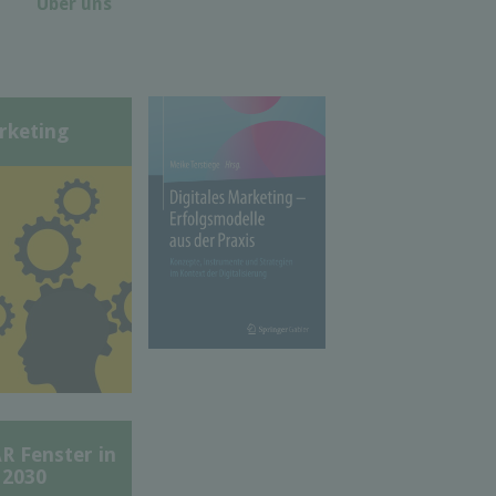
Über uns
rketing
Fenster in
 2030