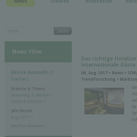
News
Studien
Busstation
Rech
Suche
News Filter
Das richtige Hotelzi
internationale Gäste
Aktive Auswahl
( 1
06. Aug 2017 • News • SIN
Trendforschung • Markts
Treffer )
In
Branche & Thema
Ho
Marketing & Medien
×
we
Mode & Lifestyle
×
hi
Jahr/Monat
Si
Aug 2017
×
ri
Alle Filter entfernen
×