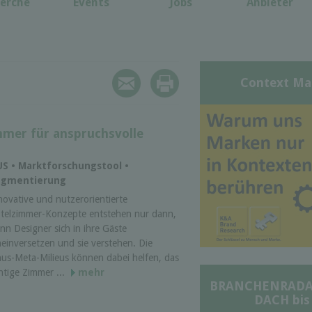
erche
Events
Jobs
Anbieter
Context Ma
mmer für anspruchsvolle
US • Marktforschungstool •
egmentierung
novative und nutzerorientierte
telzimmer-Konzepte entstehen nur dann,
nn Designer sich in ihre Gäste
neinversetzen und sie verstehen. Die
nus-Meta-Milieus können dabei helfen, das
chtige Zimmer ...
mehr
BRANCHENRADAR 
DACH bis