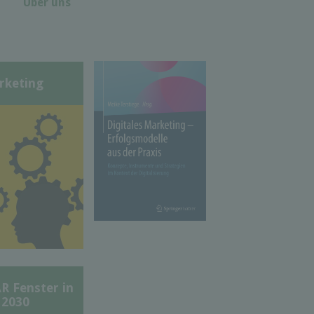
Über uns
rketing
Fenster in
 2030