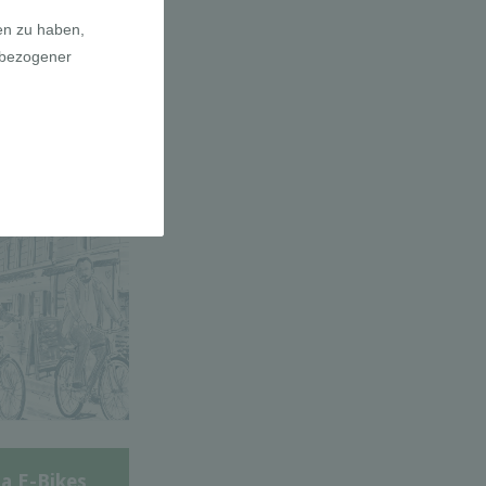
adfahrer-
gie
a E-Bikes