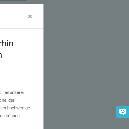
udien
dkarte der
 2030