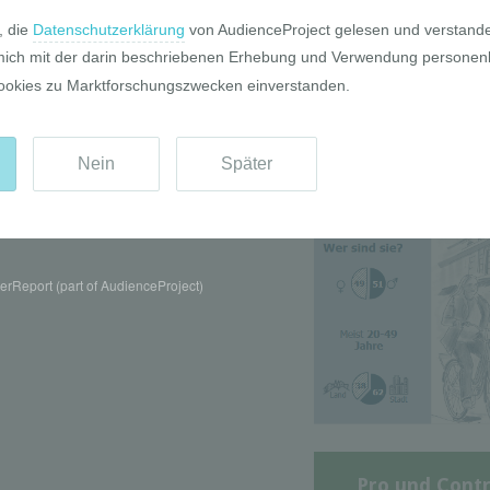
Die GIM Fahrr
Typolo
rReport (part of AudienceProject)
Pro und Contr