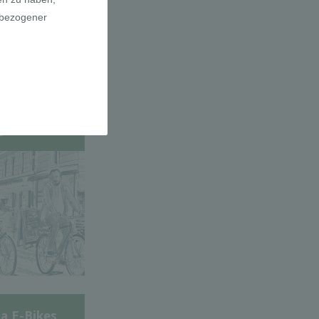
adfahrer-
gie
a E-Bikes