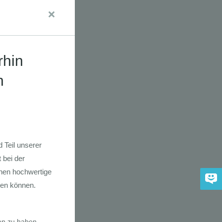
udien
dkarte der
 2030