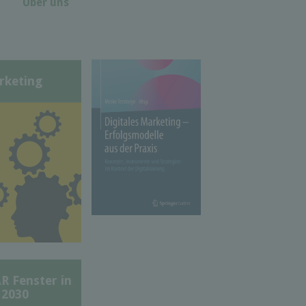
Über uns
rketing
Fenster in
 2030