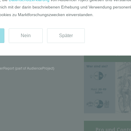
Die GIM Fahrr
Typolo
rReport (part of AudienceProject)
Pro und Contr