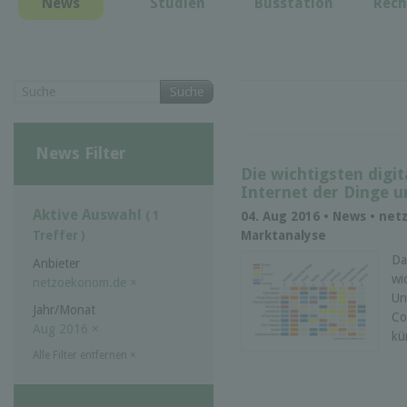
News
Studien
Busstation
Rech
Suche
News Filter
Die wichtigsten digi
Internet der Dinge u
Aktive Auswahl
( 1
04. Aug 2016 • News • ne
Marktanalyse
Treffer )
Da
Anbieter
wi
netzoekonom.de
×
Un
Jahr/Monat
Co
Aug 2016
×
kü
Alle Filter entfernen
×