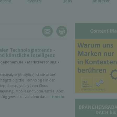
erche
Events
Jobs
Anbieter
Context Ma
talen Technologietrends -
nd künstliche Intelligenz
tzoekonom.de • Marktforschung •
tenanalyse (Analytics) ist die aktuell
chtigste digitale Technologie in den
ternehmen, gefolgt von Cloud
mputing, Mobile und Social Media. Aber
nftig gewinnen vor allem das ...
mehr
BRANCHENRADAR 
DACH bis