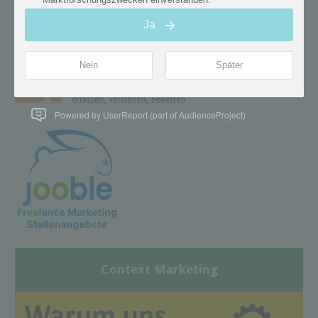
Powered by UserReport (part of AudienceProject)
Context Marketing