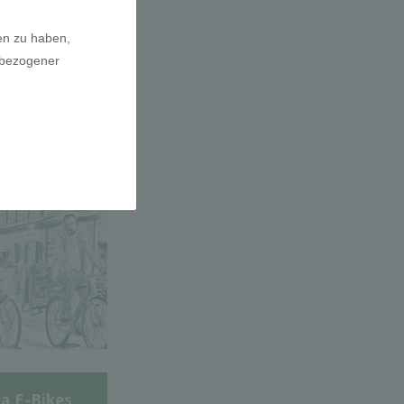
adfahrer-
gie
a E-Bikes