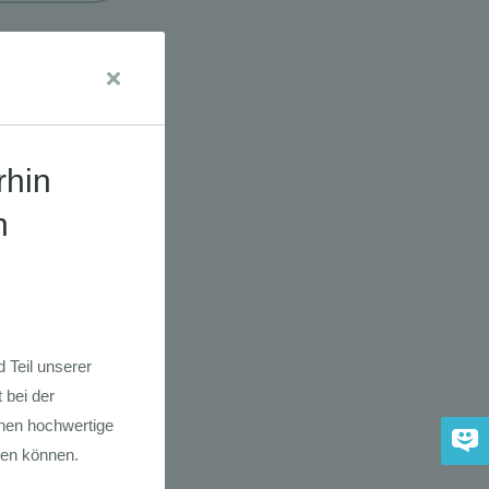
udien
dkarte der
 2030