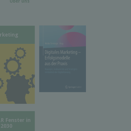
Über uns
rketing
Fenster in
 2030