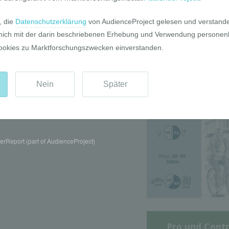
Die GIM Fahrr
Typolo
rReport (part of AudienceProject)
Pro und Contr