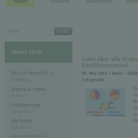
News
Studien
Busstation
Rech
Suche
News Filter
Liebe über alle Grenz
Konfliktpotenzial
Aktive Auswahl
( 1
06. Mai 2016 • News • bil
Infografik
Treffer )
Di
Branche & Thema
He
Kultur
×
Bu
Publikationstyp
zu
Infografik
×
zu
Me
Jahr/Monat
Mai 2016
×
Alle Filter entfernen
×