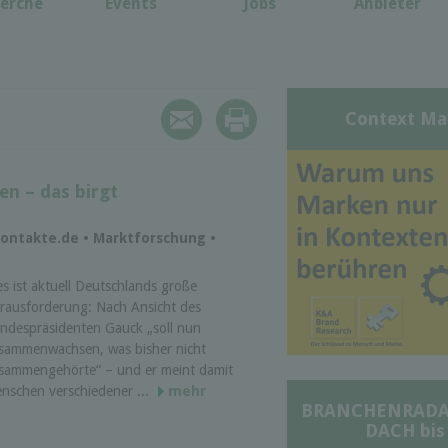
erche
Events
Jobs
Anbieter
Context Ma
en – das birgt
dkontakte.de • Marktforschung •
es ist aktuell Deutschlands große
rausforderung: Nach Ansicht des
ndespräsidenten Gauck „soll nun
sammenwachsen, was bisher nicht
sammengehörte“ – und er meint damit
nschen verschiedener ...
mehr
BRANCHENRADAR 
DACH bis