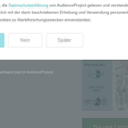
Die GIM Fahrr
Typolo
rReport (part of AudienceProject)
Pro und Contr