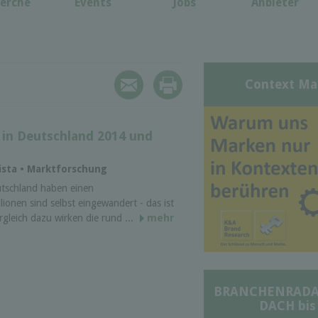
erche
Events
Jobs
Anbieter
Context Ma
 in Deutschland 2014 und
tista • Marktforschung
utschland haben einen
lionen sind selbst eingewandert - das ist
rgleich dazu wirken die rund ...
mehr
BRANCHENRADAR 
DACH bis