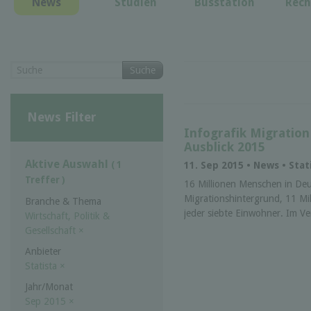
News
Studien
Busstation
Rech
Suche
News Filter
Infografik Migration
Ausblick 2015
Aktive Auswahl
( 1
11. Sep 2015 • News • Sta
Treffer )
16 Millionen Menschen in De
Migrationshintergrund, 11 Mil
Branche & Thema
jeder siebte Einwohner. Im Ve
Wirtschaft, Politik &
Gesellschaft
×
Anbieter
Statista
×
Jahr/Monat
Sep 2015
×