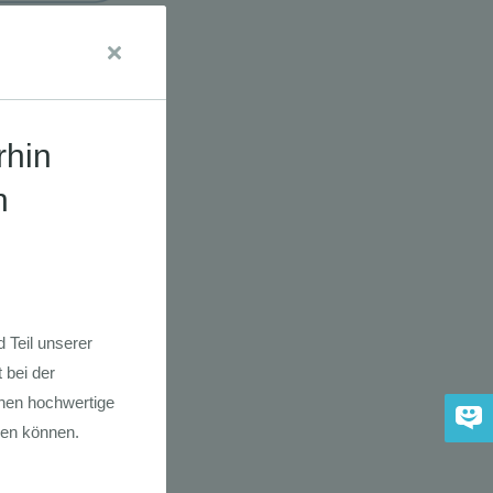
udien
dkarte der
 2030