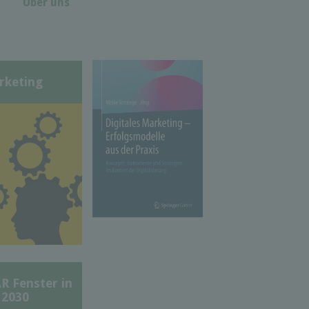
Über uns
rketing
Fenster in
 2030