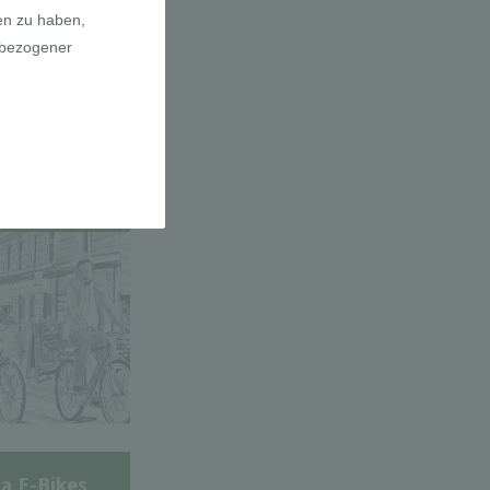
adfahrer-
gie
a E-Bikes