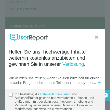
Jul 2015
×
Alle Filter entfernen
×
BRANCHE & THEMA
PUBLIKATIONSTYP
ANBIETER
Unsere Partner