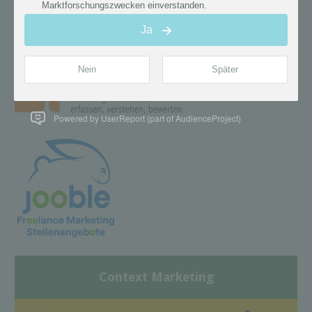
Powered by UserReport (part of AudienceProject)
Context Marketing