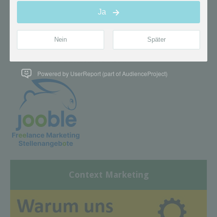
Powered by UserReport (part of AudienceProject)
Context Marketing