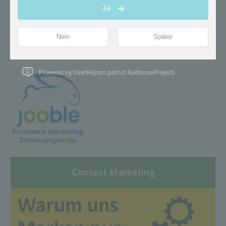
Powered by UserReport (part of AudienceProject)
Context Marketing