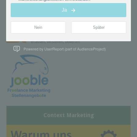
Powered by UserReport (part of AudienceProject)
Context Marketing