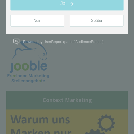
Powered by UserReport (part of AudienceProject)
Context Marketing