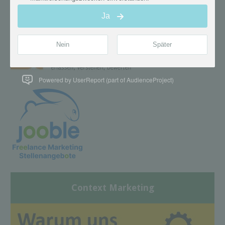
Powered by UserReport (part of AudienceProject)
Context Marketing