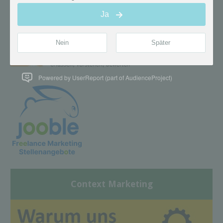
Powered by UserReport (part of AudienceProject)
Context Marketing