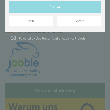
Powered by UserReport (part of AudienceProject)
Context Marketing