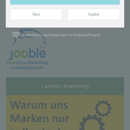
Powered by UserReport (part of AudienceProject)
Context Marketing