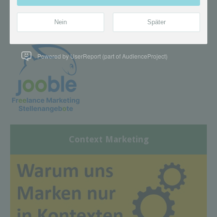
Powered by UserReport (part of AudienceProject)
Context Marketing