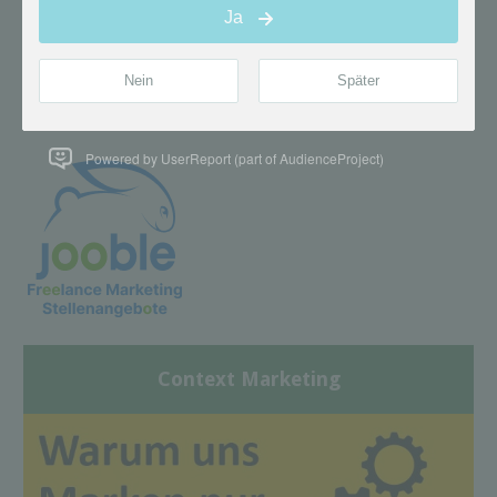
Powered by UserReport (part of AudienceProject)
Context Marketing