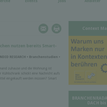
erche
Events
Jobs
Anbieter
Context Ma
chen nutzen bereits Smart-
LENDID RESEARCH • Branchenstudien •
iemand zuhause und die Wohnung ist
 Kühlschrank schickt eine Nachricht aufs
ttel eingekauft werden müssen? Smart
BRANCHENRADAR 
DACH bis