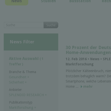
News
Studien
Busstation
Rech
Suche
News Filter
30 Prozent der Deuts
Home-Anwendungen
Aktive Auswahl
( 1
12. Feb 2016 • News • SP
Marktforschung
Treffer )
Plötzlicher Kälteeinbruch, n
Branche & Thema
trotzdem behaglich warm? Der
Gesundheit
×
Smartphone, welche Lebensmi
Sicherheit
×
Home ...
mehr
Anbieter
SPLENDID RESEARCH
×
Publikationstyp
Marktforschung
×