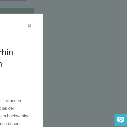
udien
dkarte der
 2030