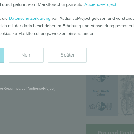
Die GIM Fahrr
Typolo
rReport (part of AudienceProject)
Pro und Contr