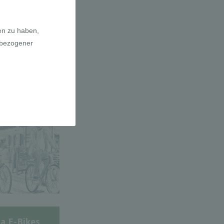
adfahrer-
gie
a E-Bikes