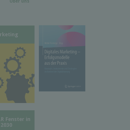
Über uns
rketing
Fenster in
 2030