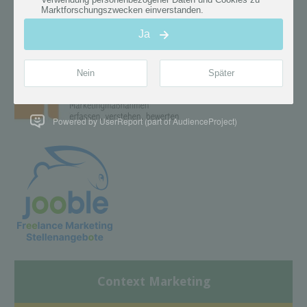
Powered by UserReport (part of AudienceProject)
Context Marketing