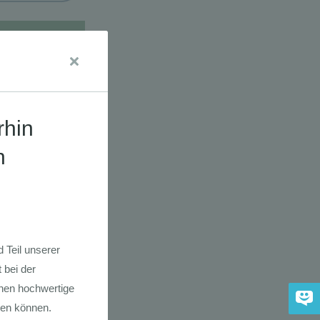
udien
dkarte der
 2030