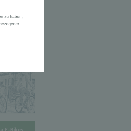
adfahrer-
gie
a E-Bikes