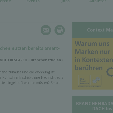
erche
Events
Jobs
Anbieter
Context Ma
chen nutzen bereits Smart-
LENDID RESEARCH • Branchenstudien •
iemand zuhause und die Wohnung ist
 Kühlschrank schickt eine Nachricht aufs
ttel eingekauft werden müssen? Smart
BRANCHENRADAR 
DACH bis