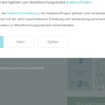
Die GIM Fahrr
Typolo
rReport (part of AudienceProject)
Pro und Contr