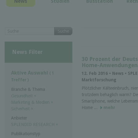
News
Studien
Busstation
Rech
Suche
News Filter
30 Prozent der Deuts
Home-Anwendungen
Aktive Auswahl
( 1
12. Feb 2016 • News • SP
Marktforschung
Treffer )
Plötzlicher Kälteeinbruch, n
Branche & Thema
trotzdem behaglich warm? Der
Gesundheit
×
Smartphone, welche Lebensmi
Marketing & Medien
×
Home ...
mehr
Sicherheit
×
Anbieter
SPLENDID RESEARCH
×
Publikationstyp