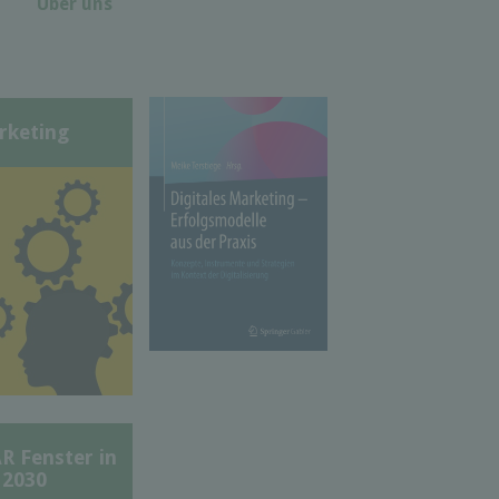
Über uns
rketing
Fenster in
 2030