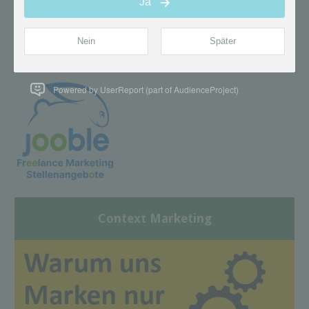
Powered by UserReport (part of AudienceProject)
Context Marketing