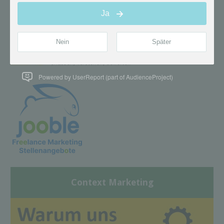
Powered by UserReport (part of AudienceProject)
Context Marketing