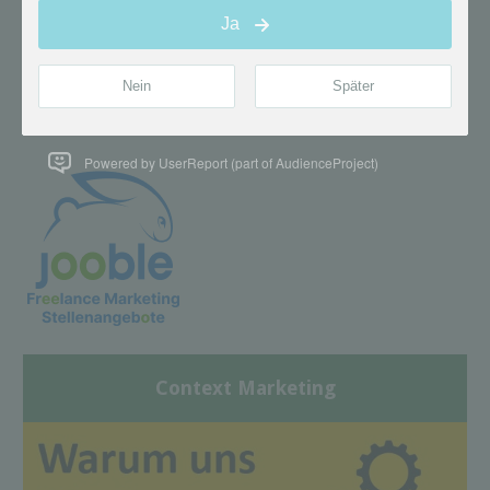
Powered by UserReport (part of AudienceProject)
Context Marketing