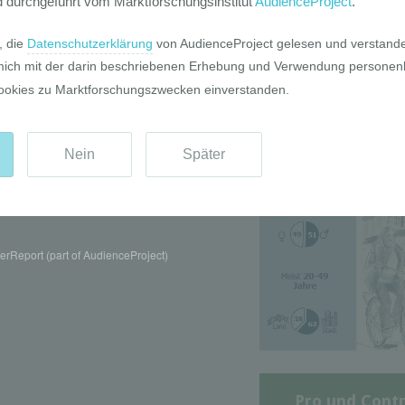
Die GIM Fahrr
Typolo
rReport (part of AudienceProject)
Pro und Contr