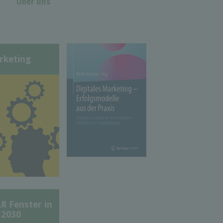
Über uns
rketing
Fenster in
 2030