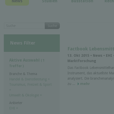
News
Studien
Busstation
Rech
Suche
News Filter
Factbook Lebensmitt
13. Okt 2015 • News • EHI
Aktive Auswahl
( 1
Marktforschung
Treffer )
Das Factbook Lebensmittelhand
Instrument, das aktuellste Ma
Branche & Thema
analysiert. Die branchenanal
Handel & Dienstleistung
×
zu ...
mehr
Tourismus, Freizeit & Sport
×
Umwelt & Ökologie
×
Anbieter
EHI
×