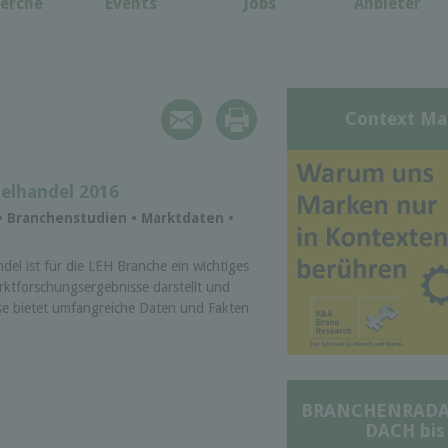
erche
Events
Jobs
Anbieter
Context Ma
elhandel 2016
 • Branchenstudien • Marktdaten •
el ist für die LEH Branche ein wichtiges
rktforschungsergebnisse darstellt und
yse bietet umfangreiche Daten und Fakten
BRANCHENRADAR 
DACH bis