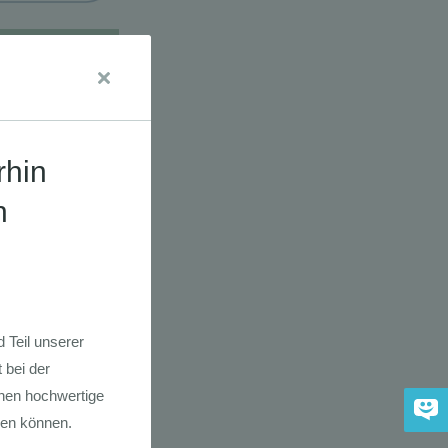
udien
dkarte der
 2030