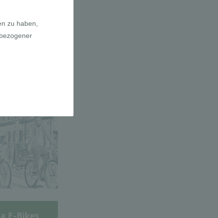
adfahrer-
gie
a E-Bikes