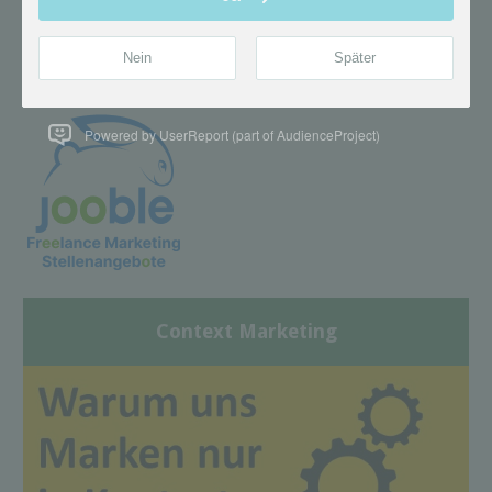
Powered by UserReport (part of AudienceProject)
Context Marketing