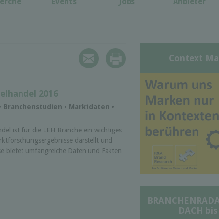
erche
Events
Jobs
Anbieter
Context Ma
elhandel 2016
 • Branchenstudien • Marktdaten •
el ist für die LEH Branche ein wichtiges
rktforschungsergebnisse darstellt und
yse bietet umfangreiche Daten und Fakten
BRANCHENRADAR 
DACH bis