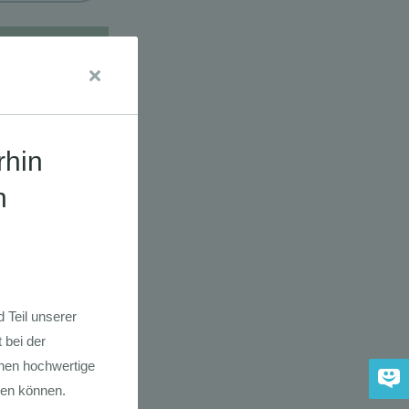
udien
dkarte der
 2030