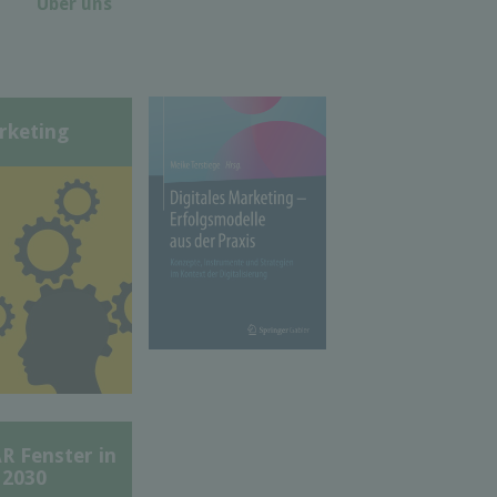
Über uns
rketing
Fenster in
 2030