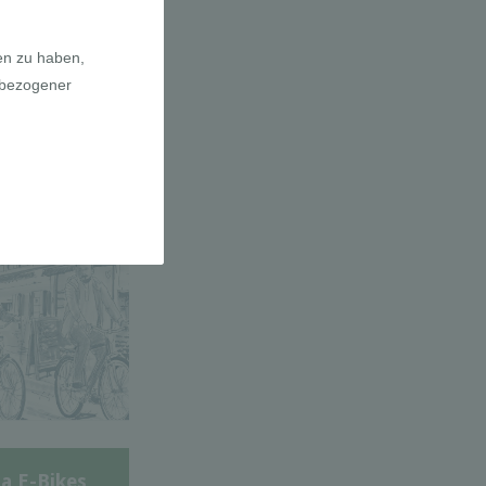
adfahrer-
gie
a E-Bikes