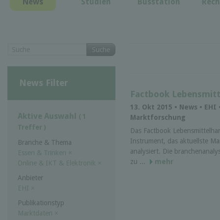
News
Studien
Busstation
Rech
Suche
News Filter
Factbook Lebensmitt
13. Okt 2015 • News • EHI
Aktive Auswahl
( 1
Marktforschung
Treffer )
Das Factbook Lebensmittelhand
Instrument, das aktuellste Ma
Branche & Thema
analysiert. Die branchenanal
Essen & Trinken
×
zu ...
mehr
Online & IKT & Elektronik
×
Anbieter
EHI
×
Publikationstyp
Marktdaten
×