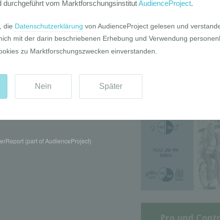
Die GIM Fahrr
Typolo
rReport (part of AudienceProject)
Pro und Contr