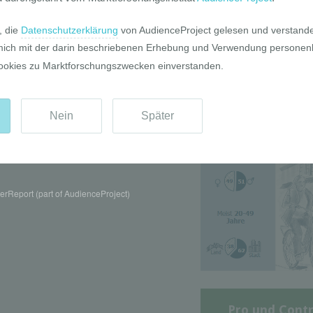
Die GIM Fahrr
Typolo
rReport (part of AudienceProject)
Pro und Contr