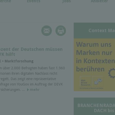
erche
Events
Jobs
Anbieter
Context Ma
rozent der Deutschen müssen
K hilft
K • Marktforschung
n über 2.000 Befragten haben fast 1.960
rsonen ihren digitalen Nachlass nicht
regelt. Das zeigt eine repräsentative
frage von YouGov im Auftrag der DEVK
rsicherungen. ...
mehr
BRANCHENRADAR 
DACH bis