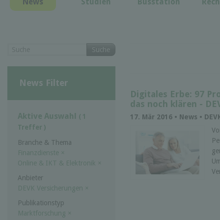
News
Studien
Busstation
Rech
Suche
News Filter
Digitales Erbe: 97 P
das noch klären - DEV
Aktive Auswahl
( 1
17. Mär 2016 • News • DEV
Treffer )
Vo
Pe
Branche & Thema
ge
Finanzdienste
×
Um
Online & IKT & Elektronik
×
Ve
Anbieter
DEVK Versicherungen
×
Publikationstyp
Marktforschung
×