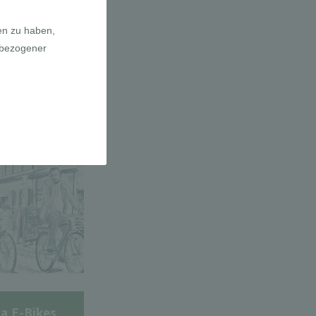
adfahrer-
gie
a E-Bikes