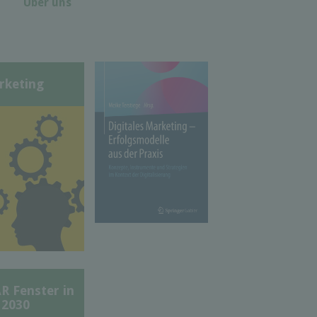
Über uns
rketing
Fenster in
 2030