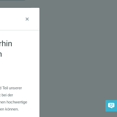
udien
dkarte der
 2030