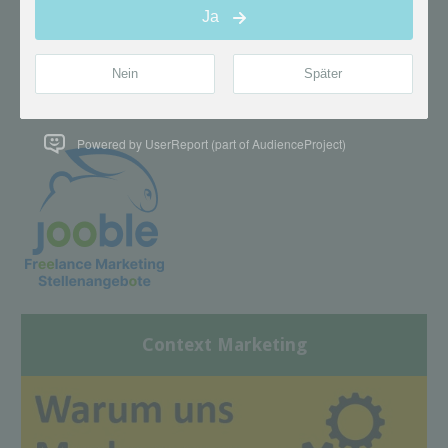
Powered by UserReport (part of AudienceProject)
Context Marketing