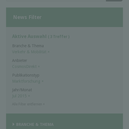
News Filter
Aktive Auswahl
( 3 Treffer )
Branche & Thema
Verkehr & Mobilität
×
Anbieter
Cosmos­Di­rekt
×
Publikationstyp
Marktforschung
×
Jahr/Monat
Jul 2015
×
Alle Filter entfernen
×
BRANCHE & THEMA