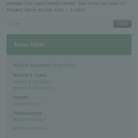
verreisen bzw. waren bereits verreist. Zwei Drittel von ihnen (67
Prozent) fahren mit dem Auto ...
mehr
Suche
News Filter
Aktive Auswahl
( 3 Treffer )
Branche & Thema
Umwelt & Ökologie
×
Verkehr & Mobilität
×
Anbieter
Cosmos­Di­rekt
×
Publikationstyp
Marktforschung
×
Alle Filter entfernen
×