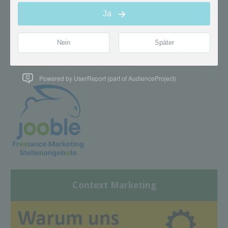
Powered by UserReport (part of AudienceProject)
Context Marketing