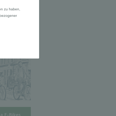
adfahrer-
gie
a E-Bikes