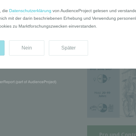
Die GIM Fahrr
Typolo
rReport (part of AudienceProject)
Pro und Contr