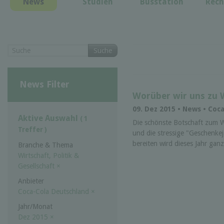
News
Studien
Busstation
Rech
Suche
News Filter
Worüber wir uns zu W
09. Dez 2015 • News • Coc
Aktive Auswahl
( 1
Die schönste Botschaft zum W
Treffer )
und die stressige "Geschenke
bereiten wird dieses Jahr gan
Branche & Thema
Wirtschaft, Politik &
Gesellschaft
×
Anbieter
Coca-Cola Deutschland
×
Jahr/Monat
Dez 2015
×