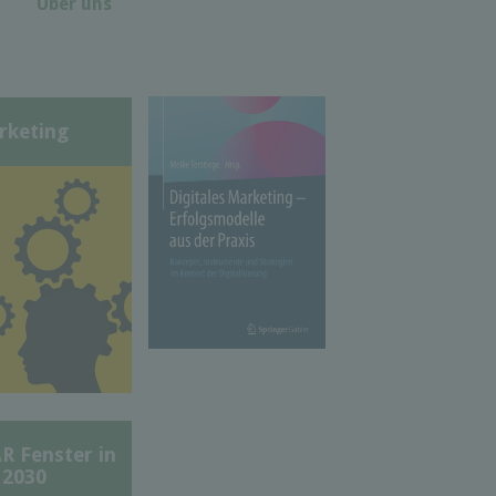
Über uns
rketing
Fenster in
 2030