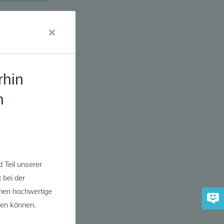
udien
dkarte der
 2030