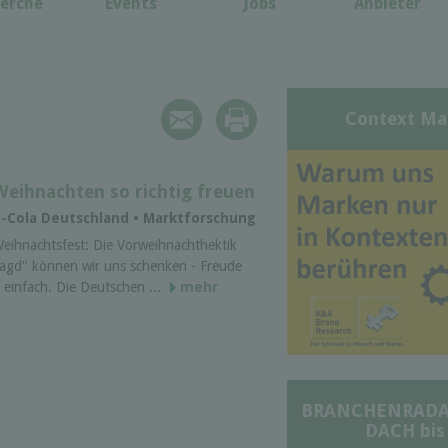
erche
Events
Jobs
Anbieter
Context Ma
eihnachten so richtig freuen
a-Cola Deutschland • Marktforschung
eihnachtsfest: Die Vorweihnachthektik
jagd" können wir uns schenken - Freude
z einfach. Die Deutschen ...
mehr
BRANCHENRADAR 
DACH bis