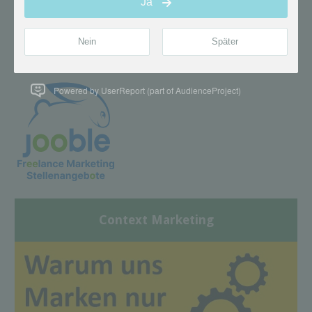
Powered by UserReport (part of AudienceProject)
Context Marketing