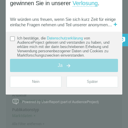
Jahr 2022 gleichviele Pakete
transportiert wie im letzten Corona-
Jahr, zeigen aktuelle Daten einer
Marktstudie zu KEP-Diensten des ...
mehr
« Zurück |
Weiter »
Suche
News Filter
Aktive Auswahl
( 345 Treffer )
Anbieter
BRANCHENRADAR
×
Powered by UserReport (part of AudienceProject)
Publikationstyp
Marktdaten
×
Alle Filter entfernen
×