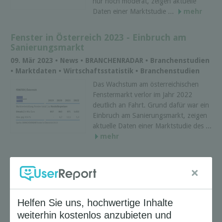
nur noch moderat, zeigen aktuelle
Daten einer Marktstudie ...
mehr
Fenster in Österreich 2023 - Einbruch am
Sanierungsmarkt
09. Mär 2023 • News • BRANCHENRADAR • Branchenstudien
• Marktdaten • Wirtschaftsstatistik • Branchenstudien
Das Wachstum am österreichischen
Fenstermarkt verlor im Jahr 2022
deutlich an Fahrt. Grund dafür war ein
Einbruch am Sanierungsmarkt, zeigen
aktuelle Daten einer Marktstudie des ...
mehr
Anzahl die Pakete in Österreich stagniert auf
hohem Niveau
05. Mär 2023 • News • BRANCHENRADAR • Branchenstudien
• Marktdaten • Wirtschaftsstatistik • Branchenstudien
Trotz ganzjährig geöffnetem
Einzelhandel wurden in Österreich im