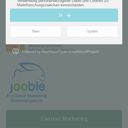
Powered by UserReport (part of AudienceProject)
Context Marketing