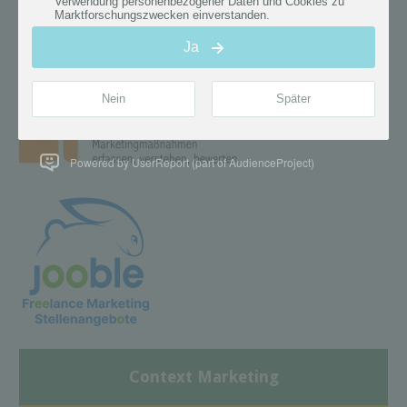
Powered by UserReport (part of AudienceProject)
Context Marketing