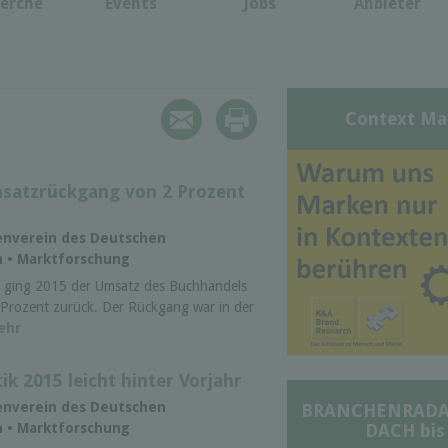
erche
Events
Jobs
Anbieter
Context Ma
satzrückgang von 2 Prozent
senverein des Deutschen
n • Marktforschung
 ging 2015 der Umsatz des Buchhandels
Prozent zurück. Der Rückgang war in der
ehr
ik 2015 leicht hinter Vorjahr
senverein des Deutschen
BRANCHENRADAR 
DACH bis
n • Marktforschung