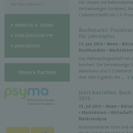
Der Umsatz mit belletristischer
Alle Filter entfernen
×
Vertriebswegen Sortiment, B
Commerce leicht um 1,6 Proze
BRANCHE & THEMA
Buchmarkt: Positiver
für Jahresplus
PUBLIKATIONSTYP
13. Jan 2016 • News • Bör
JAHR/MONAT
Buchhandels • Marktdate
Das Weihnachtsgeschäft hat 
beschert: Die Vertriebswege 
Warenhaus und E-Commerce s
Unsere Partner
über dem Ergebnis des ...
Jetzt bestellen: Buc
2015
23. Jul 2015 • News • Bör
• Marktdaten • Wirtschaft
Marktanalyse
In konzentrierter Form und ve