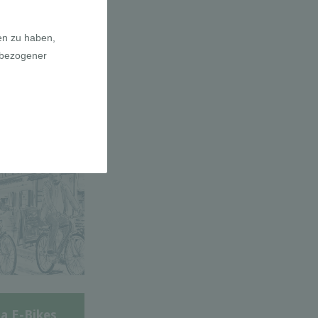
adfahrer-
gie
a E-Bikes