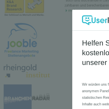
“Buch und Buchhandel in Zahl
zählbaren und berechenbare
mehr