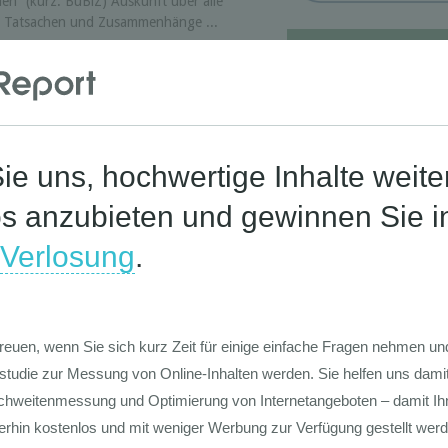
en” (kurz: BuBiZ) Auskunft über alle
n Tatsachen und Zusammenhänge ...
Corona-St
Die Werte-Lan
Deutschen