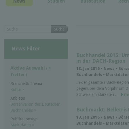
News
Studien
Busstation
Rech
Suche
News Filter
Buchhandel 2015: Um
in der DACH-Region
Aktive Auswahl
( 4
13. Jan 2016 • News • Bör
Buchhandels • Marktdate
Treffer )
In der gesamten Dach-Region
Branche & Thema
gegenüber dem Vorjahr um 2 
Kultur
×
Schweiz am stärksten ...
m
Anbieter
Börsenverein des Deutschen
Buchmarkt: Belletrist
Buchhandels
×
13. Jan 2016 • News • Bör
Publikationstyp
Buchhandels • Marktdate
Marktdaten
×