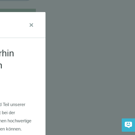
udien
dkarte der
 2030