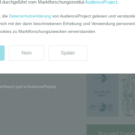
Die GIM Fahrr
Typolo
rReport (part of AudienceProject)
Pro und Contr