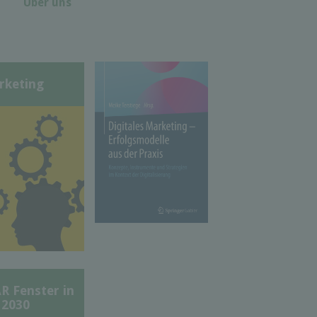
Über uns
rketing
Fenster in
 2030