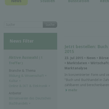
News
Studien
Busstation
Rech
Suche
News Filter
Jetzt bestellen: Buc
2015
Aktive Auswahl
( 1
23. Jul 2015 • News • Bör
• Marktdaten • Wirtschaft
Treffer )
Marktanalyse
Branche & Thema
In konzentrierter Form und ve
Bildung & Wissenschaft
×
“Buch und Buchhandel in Zahl
Kultur
×
zählbaren und berechenbare
Online & IKT & Elektronik
×
mehr
Anbieter
Börsenverein des Deutschen
Buchhandels
×