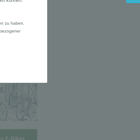
adfahrer-
gie
a E-Bikes