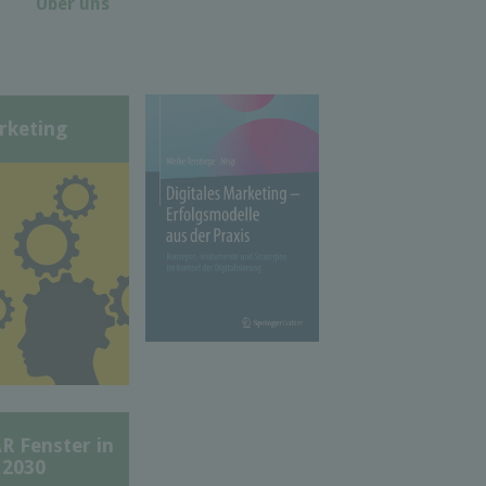
Über uns
rketing
Fenster in
 2030