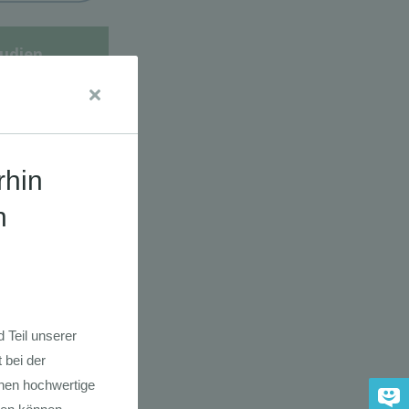
udien
dkarte der
 2030