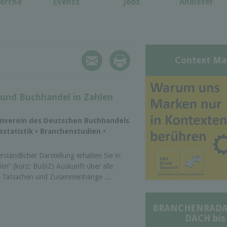
erche
Events
Jobs
Anbieter
Context Ma
h und Buchhandel in Zahlen
senverein des Deutschen Buchhandels
sstatistik • Branchenstudien •
rständlicher Darstellung erhalten Sie in
en” (kurz: BuBiZ) Auskunft über alle
n Tatsachen und Zusammenhänge ...
BRANCHENRADAR 
DACH bis