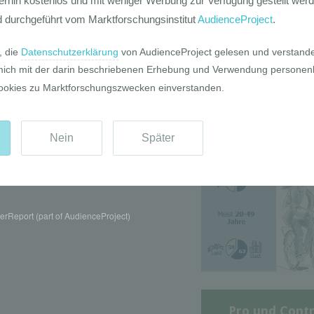
Die GIM Fahrr
Typolo
rReport (part of AudienceProject)
Pro und Contr