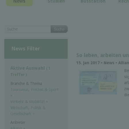
News
Studien
Busstation
Rech
Suche
News Filter
So leben, arbeiten un
15. Jan 2017 • News • Alli
Aktive Auswahl
( 1
Be
Treffer )
so
ar
Branche & Thema
zw
Tourismus, Freizeit & Sport
di
×
Verkehr & Mobilität
×
Wirtschaft, Politik &
Gesellschaft
×
Anbieter
Allianz
×