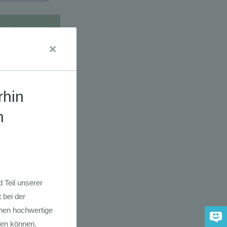
udien
dkarte der
 2030