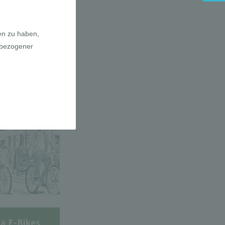
adfahrer-
gie
a E-Bikes