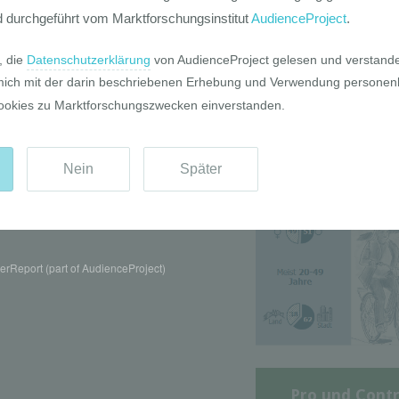
Die GIM Fahrr
Typolo
rReport (part of AudienceProject)
Pro und Contr