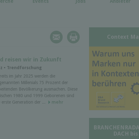
erche
Events
Jobs
Anbieter
Context Ma
d reisen wir in Zukunft
anz • Trendforschung
reits im Jahr 2025 werden die
genannten Millenials 75 Prozent der
beitenden Bevölkerung ausmachen. Diese
ischen 1980 und 1999 Geborenen sind
e erste Generation der ...
mehr
BRANCHENRADAR 
DACH bis