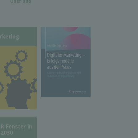
Über uns
rketing
Fenster in
 2030