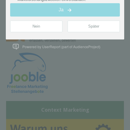
Powered by UserReport (part of AudienceProject)
Context Marketing