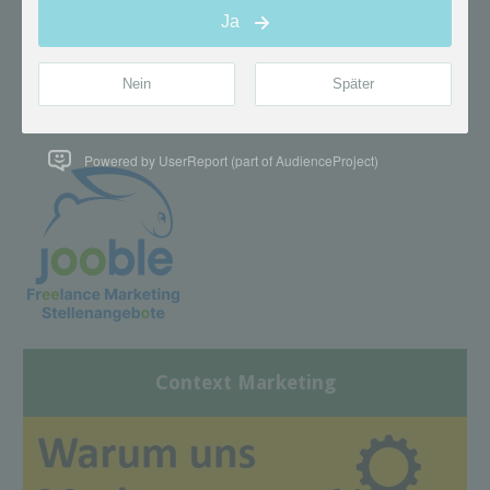
Powered by UserReport (part of AudienceProject)
Context Marketing