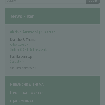
Suche
News Filter
Aktive Auswahl
( 6 Treffer )
Branche & Thema
Arbeitswelt
×
Online & IKT & Elektronik
×
Publikationstyp
Statistik
×
Alle Filter entfernen
×
BRANCHE & THEMA
PUBLIKATIONSTYP
JAHR/MONAT