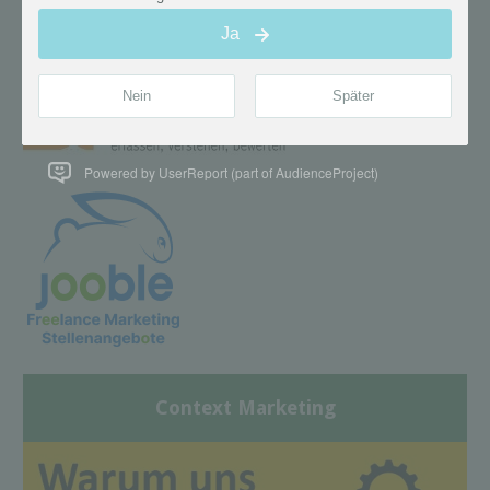
Powered by UserReport (part of AudienceProject)
Context Marketing